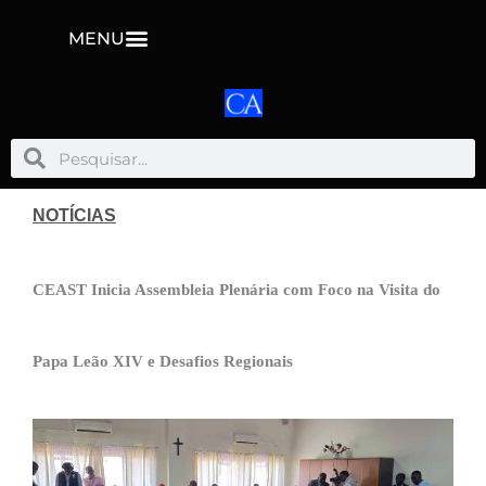
MENU
Pesquisar
Pesquisar
NOTÍCIAS
CEAST Inicia Assembleia Plenária com Foco na Visita do
Papa Leão XIV e Desafios Regionais