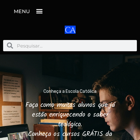
MENU
Pesquisar
Pesquisar
Conheça a Escola Católica
Faça como muitos alunos que já
estão enriquecendo o saber
teológico.
Conheça os cursos GRÁTIS da