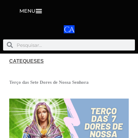
MENU
Pesquisar
Pesquisar
CATEQUESES
Terço das Sete Dores de Nossa Senhora