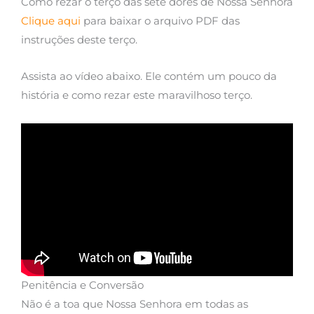
Como rezar o terço das sete dores de Nossa Senhora
Clique aqui
para baixar o arquivo PDF das
instruções deste terço.
Assista ao vídeo abaixo. Ele contém um pouco da
história e como rezar este maravilhoso terço.
Penitência e Conversão
Não é a toa que Nossa Senhora em todas as