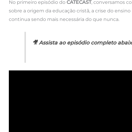
No primeiro episódio do
CATECAST
, conversamos 
sobre a origem da educação cristã, a crise do ensin
continua sendo mais necessária do que nunca.
🎥 Assista ao episódio completo abaix