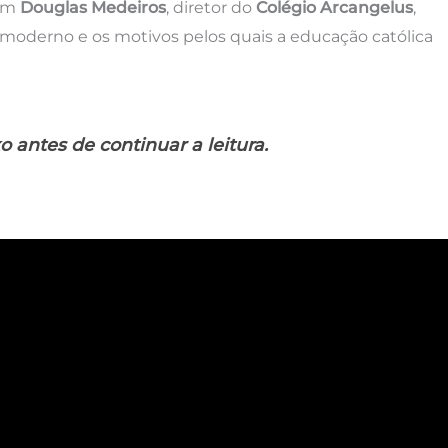
com
Douglas Medeiros
, diretor do
Colégio Arcangelus
,
o moderno e os motivos pelos quais a educação católica
o antes de continuar a leitura.