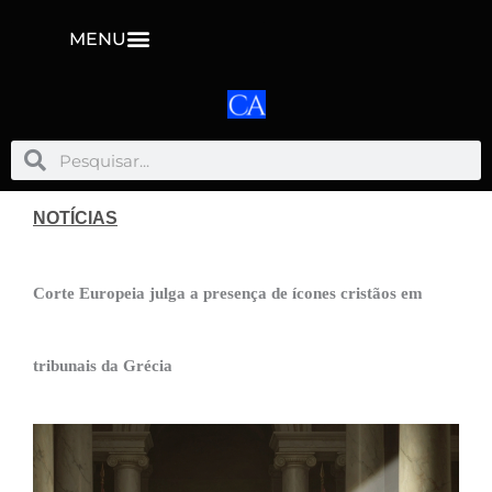
MENU
Pesquisar
Pesquisar
NOTÍCIAS
Corte Europeia julga a presença de ícones cristãos em
tribunais da Grécia