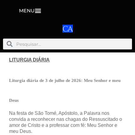
MENU
Pesquisar
Pesquisar
LITURGIA DIÁRIA
Liturgia diária de 3 de julho de 2026: Meu Senhor e meu
Deus
Na festa de São Tomé, Apóstolo, a Palavra nos
convida a reconhecer nas chagas do Ressuscitado o
amor de Cristo e a professar com fé: Meu Senhor e
meu Deus.