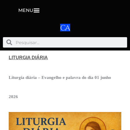
MENU
Pesquisar
Pesquisar
LITURGIA DIÁRIA
Liturgia diária – Evangelho e palavra do dia 01 junho
2026