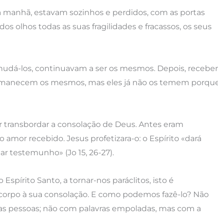
la manhã, estavam sozinhos e perdidos, com as portas
s olhos todas as suas fragilidades e fracassos, os seus
mudá-los, continuavam a ser os mesmos. Depois, receb
permanecem os mesmos, mas eles já não os temem porqu
 transbordar a consolação de Deus. Antes eram
mor recebido. Jesus profetizara-o: o Espírito «dará
 testemunho» (Jo 15, 26-27).
rito Santo, a tornar-nos paráclitos, isto é
 corpo à sua consolação. E como podemos fazê-lo? Não
as pessoas; não com palavras empoladas, mas com a