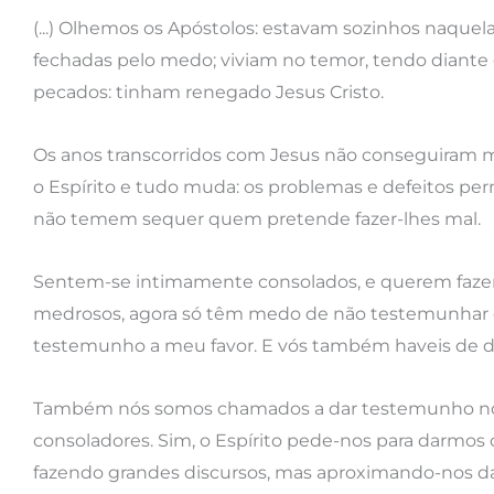
(...) Olhemos os Apóstolos: estavam sozinhos naque
fechadas pelo medo; viviam no temor, tendo diante do
pecados: tinham renegado Jesus Cristo.
Os anos transcorridos com Jesus não conseguiram 
o Espírito e tudo muda: os problemas e defeitos 
não temem sequer quem pretende fazer-lhes mal.
Sentem-se intimamente consolados, e querem fazer
medrosos, agora só têm medo de não testemunhar o a
testemunho a meu favor. E vós também haveis de dar
Também nós somos chamados a dar testemunho no Espí
consoladores. Sim, o Espírito pede-nos para darmos
fazendo grandes discursos, mas aproximando-nos d