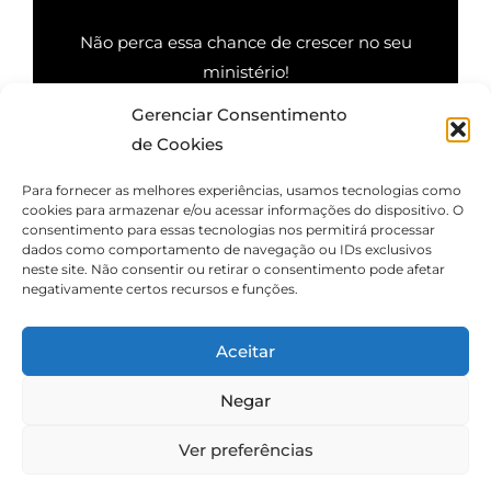
Não perca essa chance de crescer no seu
ministério!
Gerenciar Consentimento
Quero saber mais
de Cookies
Para fornecer as melhores experiências, usamos tecnologias como
cookies para armazenar e/ou acessar informações do dispositivo. O
consentimento para essas tecnologias nos permitirá processar
dados como comportamento de navegação ou IDs exclusivos
neste site. Não consentir ou retirar o consentimento pode afetar
negativamente certos recursos e funções.
Aceitar
Negar
Ver preferências