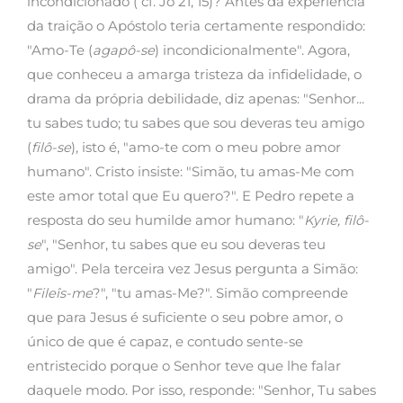
incondicionado ( cf. Jo 21, 15)? Antes da experiência
da traição o Apóstolo teria certamente respondido:
"Amo-Te (
agapô-se
) incondicionalmente". Agora,
que conheceu a amarga tristeza da infidelidade, o
drama da própria debilidade, diz apenas: "Senhor...
tu sabes tudo; tu sabes que sou deveras teu amigo
(
filô-se
), isto é, "amo-te com o meu pobre amor
humano". Cristo insiste: "Simão, tu amas-Me com
este amor total que Eu quero?". E Pedro repete a
resposta do seu humilde amor humano: "
Kyrie, filô-
se
", "Senhor, tu sabes que eu sou deveras teu
amigo". Pela terceira vez Jesus pergunta a Simão:
"
Fileîs-me
?", "tu amas-Me?". Simão compreende
que para Jesus é suficiente o seu pobre amor, o
único de que é capaz, e contudo sente-se
entristecido porque o Senhor teve que lhe falar
daquele modo. Por isso, responde: "Senhor, Tu sabes