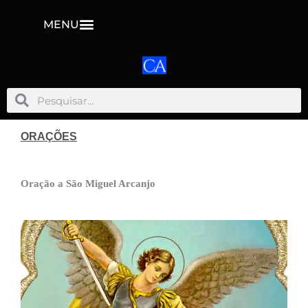
MENU
Pesquisar
Pesquisar
ORAÇÕES
Oração a São Miguel Arcanjo