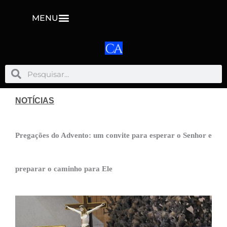
MENU
Pesquisar
Pesquisar
NOTÍCIAS
Pregações do Advento: um convite para esperar o Senhor e
preparar o caminho para Ele