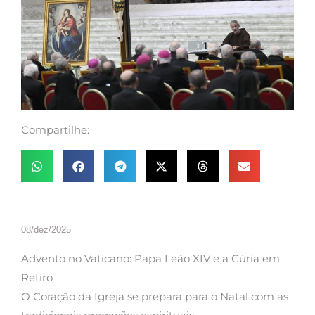
Compartilhe:
08/dez/2025
Advento no Vaticano: Papa Leão XIV e a Cúria em
Retiro
O Coração da Igreja se prepara para o Natal com as