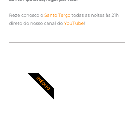
Reze conosco o
Santo Terço
todas as noites às 21h
direto do nosso canal do
YouTube
!
INÉDITO