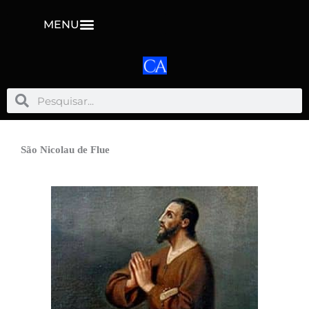
MENU
Pesquisar
Pesquisar
São Nicolau de Flue