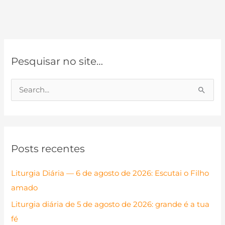
Pesquisar no site…
P
e
s
q
Posts recentes
u
i
Liturgia Diária — 6 de agosto de 2026: Escutai o Filho
s
amado
a
Liturgia diária de 5 de agosto de 2026: grande é a tua
r
fé
p