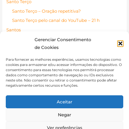
Santo Terço
Santo Terço – Oração repetitiva?
Santo Terço pelo canal do YouTube – 21 h
Santos
Santos Católicos – Pessoas de fé
Gerenciar Consentimento
de Cookies
Santo do dia
Contato
Para fornecer as melhores experiências, usamos tecnologias como
cookies para armazenar e/ou acessar informações do dispositivo. O
Política de Cookies (BR)
consentimento para essas tecnologias nos permitirá processar
dados como comportamento de navegação ou IDs exclusivos
Isenção de Responsabilidade
neste site. Não consentir ou retirar o consentimento pode afetar
negativamente certos recursos e funções.
Aceitar
Negar
Copyright © 2026 Catequese de Adultos
Ver preferências