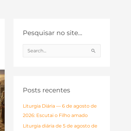
Pesquisar no site…
P
e
s
q
Posts recentes
u
i
Liturgia Diária — 6 de agosto de
s
2026: Escutai o Filho amado
a
Liturgia diária de 5 de agosto de
r