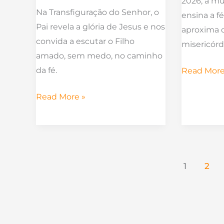
2026, a mu
Na Transfiguração do Senhor, o
ensina a f
Pai revela a glória de Jesus e nos
aproxima d
convida a escutar o Filho
misericórd
amado, sem medo, no caminho
da fé.
Read More
Read More »
1
2