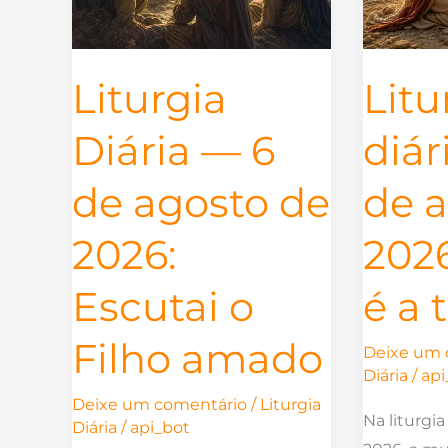
2026:
2026:
Escutai
grande
o
é
Liturgia
Litu
Filho
a
amado
tua
Diária — 6
diár
fé
de agosto de
de 
2026:
202
Escutai o
é a 
Filho amado
Deixe um 
Diária
/
api
Deixe um comentário
/
Liturgia
Na liturgi
Diária
/
api_bot