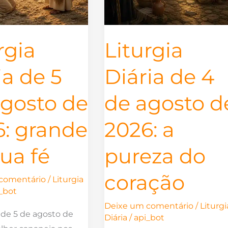
2026:
a
pureza
rgia
Liturgia
do
coração
ia de 5
Diária de 4
agosto de
de agosto d
6: grande
2026: a
tua fé
pureza do
coração
comentário
/
Liturgia
_bot
Deixe um comentário
/
Liturgi
a de 5 de agosto de
Diária
/
api_bot