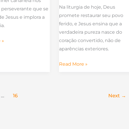
lher cananeia nos
Na liturgia de hoje, Deus
é perseverante que se
promete restaurar seu povo
e Jesus e implora a
ferido, e Jesus ensina que a
ia.
verdadeira pureza nasce do
coração convertido, não de
 »
aparências exteriores.
Read More »
…
16
Next
→