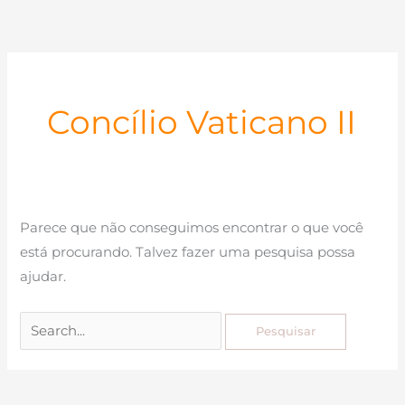
Ir
para
o
conteúdo
Concílio Vaticano II
Parece que não conseguimos encontrar o que você
está procurando. Talvez fazer uma pesquisa possa
ajudar.
Pesquisar
por: