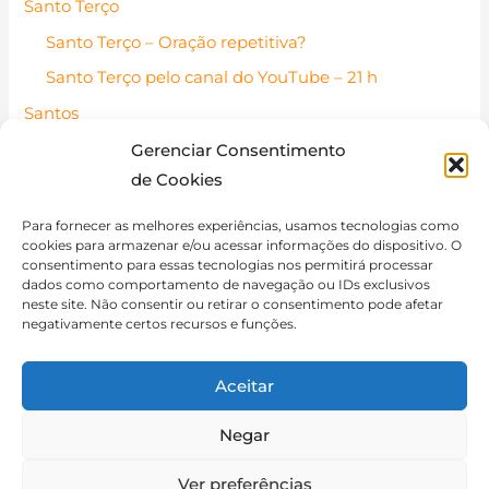
Santo Terço
Santo Terço – Oração repetitiva?
Santo Terço pelo canal do YouTube – 21 h
Santos
Santos Católicos – Pessoas de fé
Gerenciar Consentimento
de Cookies
Santo do dia
Contato
Para fornecer as melhores experiências, usamos tecnologias como
cookies para armazenar e/ou acessar informações do dispositivo. O
Política de Cookies (BR)
consentimento para essas tecnologias nos permitirá processar
dados como comportamento de navegação ou IDs exclusivos
Isenção de Responsabilidade
neste site. Não consentir ou retirar o consentimento pode afetar
negativamente certos recursos e funções.
Aceitar
Negar
Copyright © 2026 Catequese de Adultos
Ver preferências