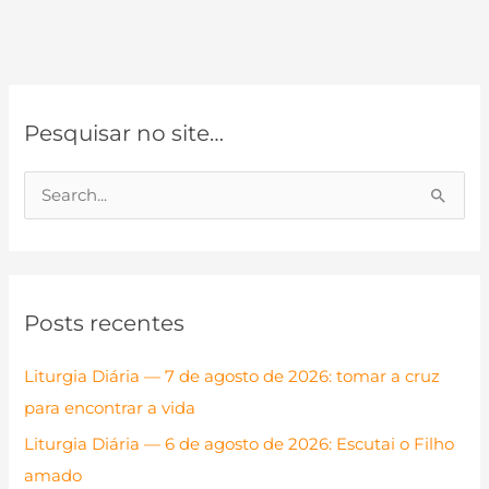
Pesquisar no site…
P
e
s
q
Posts recentes
u
i
Liturgia Diária — 7 de agosto de 2026: tomar a cruz
s
para encontrar a vida
a
Liturgia Diária — 6 de agosto de 2026: Escutai o Filho
r
amado
p