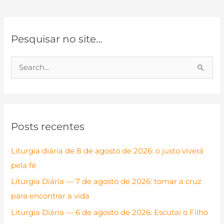
Pesquisar no site…
P
e
s
q
Posts recentes
u
i
Liturgia diária de 8 de agosto de 2026: o justo viverá
s
pela fé
a
Liturgia Diária — 7 de agosto de 2026: tomar a cruz
r
para encontrar a vida
p
Liturgia Diária — 6 de agosto de 2026: Escutai o Filho
o