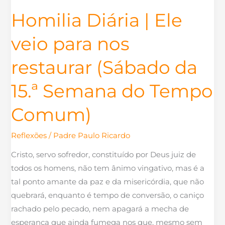
da
Homilia Diária | Ele
15.ª
veio para nos
Semana
do
restaurar (Sábado da
Tempo
Comum)
15.ª Semana do Tempo
Comum)
Reflexões
/
Padre Paulo Ricardo
Cristo, servo sofredor, constituído por Deus juiz de
todos os homens, não tem ânimo vingativo, mas é a
tal ponto amante da paz e da misericórdia, que não
quebrará, enquanto é tempo de conversão, o caniço
rachado pelo pecado, nem apagará a mecha de
esperança que ainda fumega nos que, mesmo sem