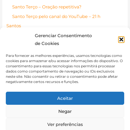
Santo Terço – Oração repetitiva?
Santo Terço pelo canal do YouTube – 21 h
Santos
Santos Católicos – Pessoas de fé
Gerenciar Consentimento
de Cookies
Santo do dia
Contato
Para fornecer as melhores experiências, usamos tecnologias como
cookies para armazenar e/ou acessar informações do dispositivo. O
Política de Cookies (BR)
consentimento para essas tecnologias nos permitirá processar
dados como comportamento de navegação ou IDs exclusivos
Isenção de Responsabilidade
neste site. Não consentir ou retirar o consentimento pode afetar
negativamente certos recursos e funções.
Aceitar
Negar
Copyright © 2026 Catequese de Adultos
Ver preferências