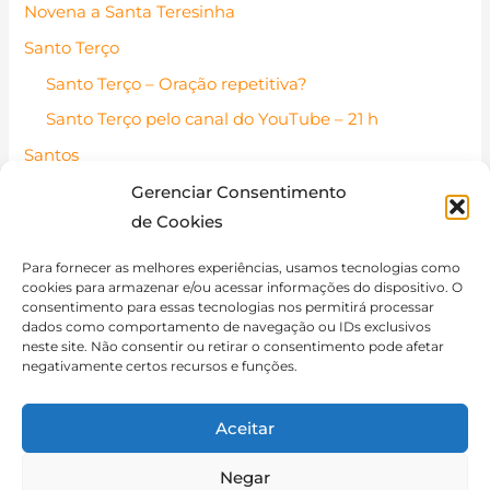
Novena a Santa Teresinha
Santo Terço
Santo Terço – Oração repetitiva?
Santo Terço pelo canal do YouTube – 21 h
Santos
Santos Católicos – Pessoas de fé
Gerenciar Consentimento
de Cookies
Santo do dia
Contato
Para fornecer as melhores experiências, usamos tecnologias como
cookies para armazenar e/ou acessar informações do dispositivo. O
Política de Cookies (BR)
consentimento para essas tecnologias nos permitirá processar
dados como comportamento de navegação ou IDs exclusivos
Isenção de Responsabilidade
neste site. Não consentir ou retirar o consentimento pode afetar
negativamente certos recursos e funções.
Aceitar
Negar