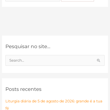
por:
Pesquisar no site…
P
e
s
q
Posts recentes
u
i
Liturgia diária de 5 de agosto de 2026: grande é a tua
s
fé