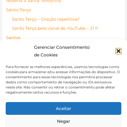
Novena a Santa Teresinha
Santo Terço
Santo Terço – Oração repetitiva?
Santo Terço pelo canal do YouTube – 21 h
Santos
Santos Católicos – Pessoas de fé
Gerenciar Consentimento
de Cookies
Santo do dia
Contato
Para fornecer as melhores experiências, usamos tecnologias como
cookies para armazenar e/ou acessar informações do dispositivo. O
Política de Cookies (BR)
consentimento para essas tecnologias nos permitirá processar
dados como comportamento de navegação ou IDs exclusivos
Isenção de Responsabilidade
neste site. Não consentir ou retirar o consentimento pode afetar
negativamente certos recursos e funções.
Aceitar
Negar