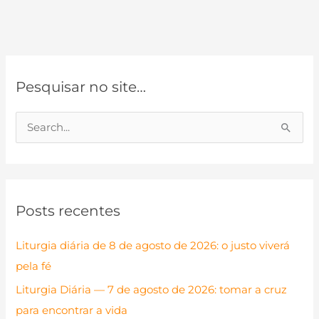
Pesquisar no site…
P
e
s
q
Posts recentes
u
i
Liturgia diária de 8 de agosto de 2026: o justo viverá
s
pela fé
a
Liturgia Diária — 7 de agosto de 2026: tomar a cruz
r
para encontrar a vida
p