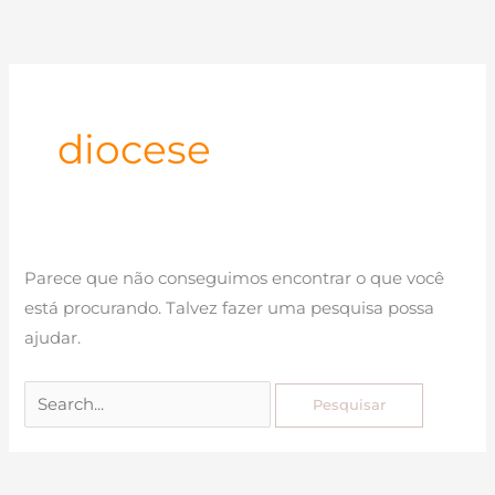
Ir
para
o
conteúdo
diocese
Parece que não conseguimos encontrar o que você
está procurando. Talvez fazer uma pesquisa possa
ajudar.
Pesquisar
por: