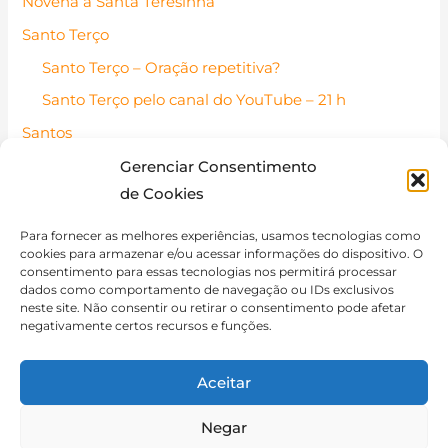
Novena a Santa Teresinha
Santo Terço
Santo Terço – Oração repetitiva?
Santo Terço pelo canal do YouTube – 21 h
Santos
Santos Católicos – Pessoas de fé
Gerenciar Consentimento
de Cookies
Santo do dia
Contato
Para fornecer as melhores experiências, usamos tecnologias como
cookies para armazenar e/ou acessar informações do dispositivo. O
Política de Cookies (BR)
consentimento para essas tecnologias nos permitirá processar
dados como comportamento de navegação ou IDs exclusivos
Isenção de Responsabilidade
neste site. Não consentir ou retirar o consentimento pode afetar
negativamente certos recursos e funções.
Aceitar
Negar