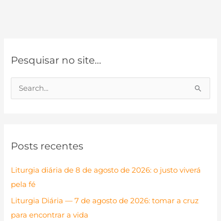
Pesquisar no site…
P
e
s
q
Posts recentes
u
i
Liturgia diária de 8 de agosto de 2026: o justo viverá
s
pela fé
a
Liturgia Diária — 7 de agosto de 2026: tomar a cruz
r
para encontrar a vida
p