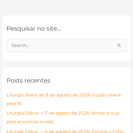
Pesquisar no site…
P
e
s
q
Posts recentes
u
i
Liturgia diária de 8 de agosto de 2026: o justo viverá
s
pela fé
a
Liturgia Diária — 7 de agosto de 2026: tomar a cruz
r
para encontrar a vida
p
Liturgia Diária — 6 de agosto de 2026: Escutai o Filho
o