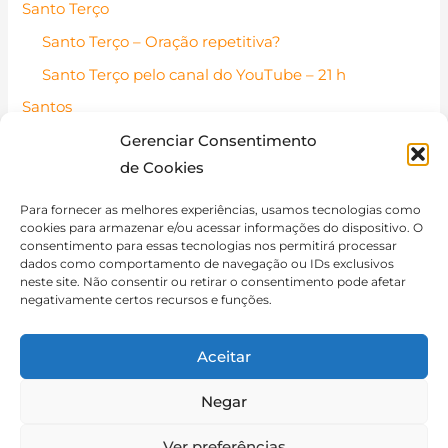
Santo Terço
Santo Terço – Oração repetitiva?
Santo Terço pelo canal do YouTube – 21 h
Santos
Santos Católicos – Pessoas de fé
Gerenciar Consentimento
de Cookies
Santo do dia
Contato
Para fornecer as melhores experiências, usamos tecnologias como
cookies para armazenar e/ou acessar informações do dispositivo. O
Política de Cookies (BR)
consentimento para essas tecnologias nos permitirá processar
dados como comportamento de navegação ou IDs exclusivos
Isenção de Responsabilidade
neste site. Não consentir ou retirar o consentimento pode afetar
negativamente certos recursos e funções.
Aceitar
Negar
Copyright © 2026 Catequese de Adultos
Ver preferências