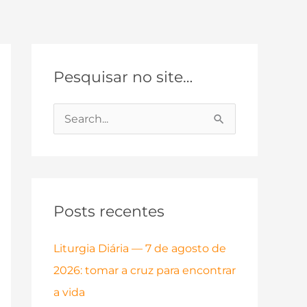
Pesquisar no site…
P
e
s
q
Posts recentes
u
i
Liturgia Diária — 7 de agosto de
s
2026: tomar a cruz para encontrar
a
a vida
r