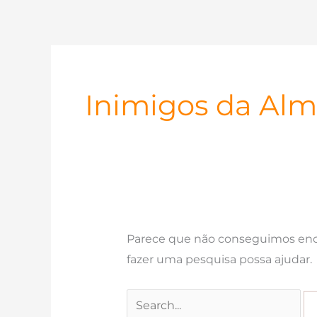
Ir
para
o
conteúdo
Inimigos da Al
Parece que não conseguimos enco
fazer uma pesquisa possa ajudar.
Pesquisar