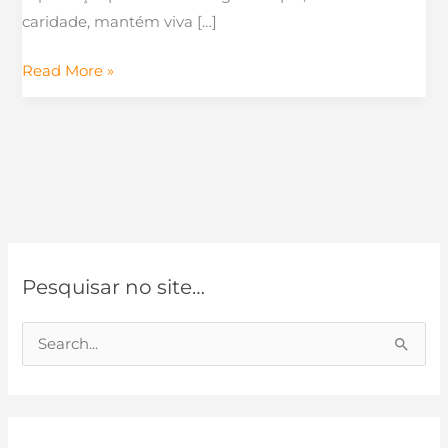
caridade, mantém viva […]
Read More »
Pesquisar no site…
P
e
s
q