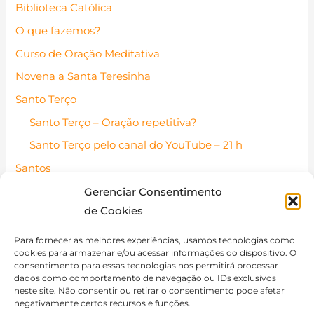
Biblioteca Católica
O que fazemos?
Curso de Oração Meditativa
Novena a Santa Teresinha
Santo Terço
Santo Terço – Oração repetitiva?
Santo Terço pelo canal do YouTube – 21 h
Santos
Santos Católicos – Pessoas de fé
Gerenciar Consentimento
de Cookies
Santo do dia
Contato
Para fornecer as melhores experiências, usamos tecnologias como
cookies para armazenar e/ou acessar informações do dispositivo. O
Política de Cookies (BR)
consentimento para essas tecnologias nos permitirá processar
dados como comportamento de navegação ou IDs exclusivos
Isenção de Responsabilidade
neste site. Não consentir ou retirar o consentimento pode afetar
negativamente certos recursos e funções.