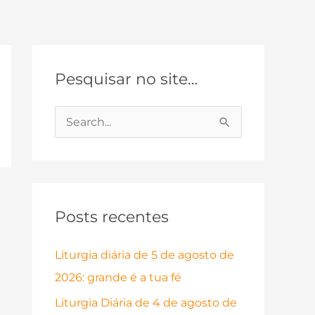
Pesquisar no site…
P
e
s
q
Posts recentes
u
i
Liturgia diária de 5 de agosto de
s
2026: grande é a tua fé
a
Liturgia Diária de 4 de agosto de
r