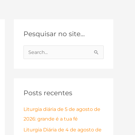
Pesquisar no site…
P
e
s
q
Posts recentes
u
i
Liturgia diária de 5 de agosto de
s
2026: grande é a tua fé
a
Liturgia Diária de 4 de agosto de
r