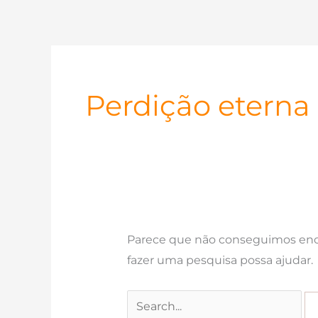
Ir
para
o
conteúdo
Perdição eterna
Parece que não conseguimos enco
fazer uma pesquisa possa ajudar.
Pesquisar