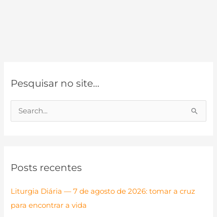
Pesquisar no site…
P
e
s
q
Posts recentes
u
i
Liturgia Diária — 7 de agosto de 2026: tomar a cruz
s
para encontrar a vida
a