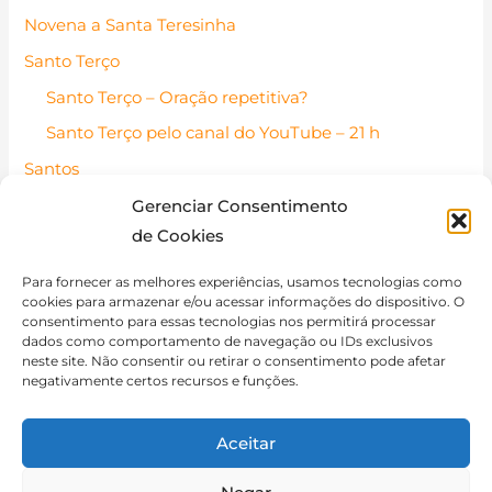
Novena a Santa Teresinha
Santo Terço
Santo Terço – Oração repetitiva?
Santo Terço pelo canal do YouTube – 21 h
Santos
Santos Católicos – Pessoas de fé
Gerenciar Consentimento
de Cookies
Santo do dia
Contato
Para fornecer as melhores experiências, usamos tecnologias como
cookies para armazenar e/ou acessar informações do dispositivo. O
Política de Cookies (BR)
consentimento para essas tecnologias nos permitirá processar
dados como comportamento de navegação ou IDs exclusivos
Isenção de Responsabilidade
neste site. Não consentir ou retirar o consentimento pode afetar
negativamente certos recursos e funções.
Aceitar