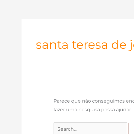
Ir
para
o
conteúdo
santa teresa de 
Parece que não conseguimos enco
fazer uma pesquisa possa ajudar.
Pesquisar