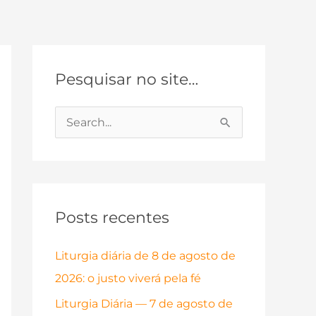
Pesquisar no site…
P
e
s
q
Posts recentes
u
i
Liturgia diária de 8 de agosto de
s
2026: o justo viverá pela fé
a
Liturgia Diária — 7 de agosto de
r