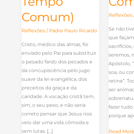
Tempo
Co
Comum)
Reflexões
Se não tiv
Reflexões
/
Padre Paulo Ricardo
que façamo
Cristo, médico das almas, foi
sacrifícios
enviado pelo Pai para substituir
seremos, n
o pesado fardo dos pecados e
Apóstolo,
da concupiscência pelo jugo
soa, ou c
suave da lei evangélica, dos
retine”. To
preceitos da graça e da
ser anima
caridade. A vocação cristã tem,
sobrenatur
sim, o seu peso, e não seria
fazer tudo
correto pensar que Jesus nos
porque ap
veio dar uma vida cômoda e
sem lutas. […]
Read More