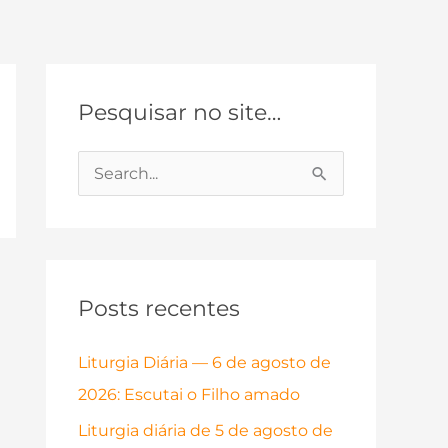
Pesquisar no site…
P
e
s
q
Posts recentes
u
i
Liturgia Diária — 6 de agosto de
s
2026: Escutai o Filho amado
a
Liturgia diária de 5 de agosto de
r