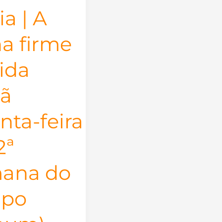
ia | A
a firme
ida
tã
nta-feira
2ª
ana do
po