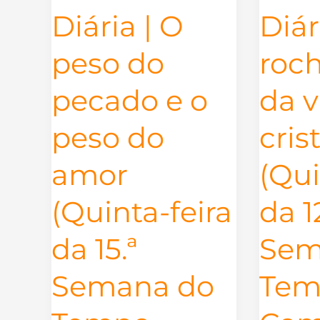
e
vida
Diária | O
Diár
o
cristã
peso
(Quinta-
peso do
roch
do
feira
amor
da
pecado e o
da v
(Quinta-
12ª
peso do
cris
feira
Semana
da
do
amor
(Qui
15.ª
Tempo
Semana
Comum)
(Quinta-feira
da 1
do
Tempo
da 15.ª
Sem
Comum)
Semana do
Tem