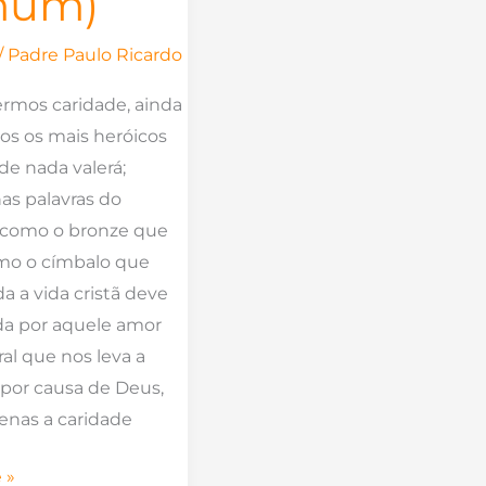
mum)
/
Padre Paulo Ricardo
ermos caridade, ainda
s os mais heróicos
, de nada valerá;
as palavras do
 “como o bronze que
omo o címbalo que
da a vida cristã deve
da por aquele amor
al que nos leva a
 por causa de Deus,
enas a caridade
 »