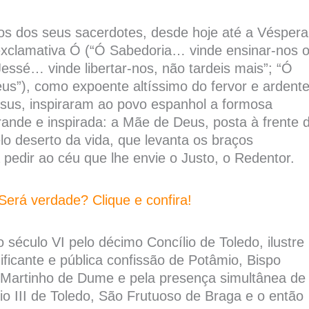
ios dos seus sacerdotes, desde hoje até a Véspera
exclamativa Ó (“Ó Sabedoria… vinde ensinar-nos 
essé… vinde libertar-nos, não tardeis mais”; “Ó
s”), como expoente altíssimo do fervor e ardent
Jesus, inspiraram ao povo espanhol a formosa
ande e inspirada: a Mãe de Deus, posta à frente 
o deserto da vida, que levanta os braços
 pedir ao céu que lhe envie o Justo, o Redentor.
Será verdade? Clique e confira!
 século VI pelo décimo Concílio de Toledo, ilustre
dificante e pública confissão de Potâmio, Bispo
o Martinho de Dume e pela presença simultânea de
o III de Toledo, São Frutuoso de Braga e o então