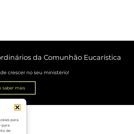
ordinários da Comunhão Eucarística
de crescer no seu ministério!
 saber mais
okies para
o para
nto de