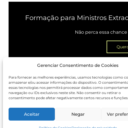
Formação para Ministros Extra
Não perca essa chance 
Quero
Gerenciar Consentimento de Cookies
Para fornecer as melhores experiências, usamos tecnologias como co
armazenar e/ou acessar informações do dispositivo. O consentiment
essas tecnologias nos permitirá processar dados como comportame
navegação ou IDs exclusivos neste site. Não consentir ou retirar o
Polític
consentimento pode afetar negativamente certos recursos e funções
Aceitar
Negar
Ver prefe
Política de Cookies
Declaração de privacidade