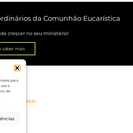
ordinários da Comunhão Eucarística
de crescer no seu ministério!
 saber mais
okies para
o para
nto de
a de Privacidade
.
rências