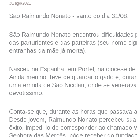
30/ago/2021
São Raimundo Nonato - santo do dia 31/08.
São Raimundo Nonato encontrou dificuldades pa
das parturientes e das parteiras (seu nome sign
entranhas da mãe já morta).
Nasceu na Espanha, em Portel, na diocese de 
Ainda menino, teve de guardar o gado e, duran
uma ermida de São Nicolau, onde se venera
devotíssimo.
Conta-se que, durante as horas que passava a
Desde jovem, Raimundo Nonato percebeu sua in
êxito, impedi-lo de corresponder ao chamado 
Senhora das Mercês, pôde receber do fundador