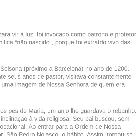
ra vir à luz, foi invocado como patrono e proteto
ifica “não nascido”, porque foi extraído vivo das
Solsona (próximo a Barcelona) no ano de 1200.
te seus anos de pastor, visitava constantemente
va uma imagem de Nossa Senhora de quem era
os pés de Maria, um anjo lhe guardava o rebanho
clinação à vida religiosa. Seu pai buscou, sem
vocacional. Ao entrar para a Ordem de Nossa
, São Pedro Nolasco, o hábito. Assim, tornou-se